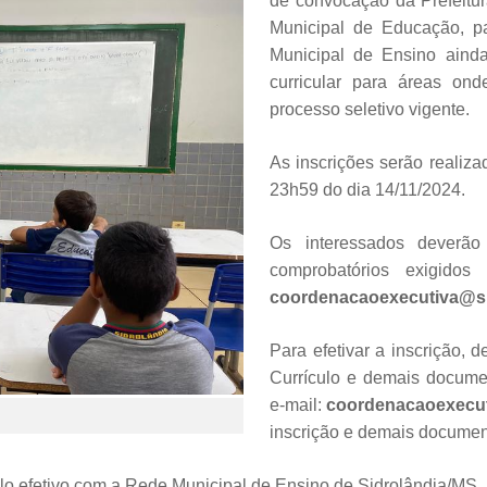
de convocação da Prefeitur
Municipal de Educação, pa
Municipal de Ensino ainda
curricular para áreas on
processo seletivo vigente.
As inscrições serão realiz
23h59 do dia 14/11/2024.
Os interessados deverão
comprobatórios exigidos
coordenacaoexecutiva@si
Para efetivar a inscrição, 
Currículo e demais documen
e-mail:
coordenacaoexecut
inscrição e demais documen
lo efetivo com a Rede Municipal de Ensino de Sidrolândia/MS.