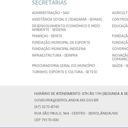
SECRETARIAS
ADMINISTRAÇÃO - SAD
AGRICULT
ASSISTÊNCIA SOCIAL E CIDADANIA - SEMASC
CONTROL
DESENVOLVIMENTO ECONÔMICO E MEIO
EDUCAÇÃO
AMBIENTE - SEDEMA
FINANÇAS - SEFATE
FUNDAÇÃO
FUNDAÇÃO MUNICIPAL DE ESPORTE
FUNDAÇÃ
FUNDAÇÃO MUNICIPAL INDÍGENA
GOVERNO
INFRAESTRUTURA - SEINFRA
INOVAÇÃO
COMUNICA
PROCURADORIA GERAL DO MUNICÍPIO
SAÚDE - 
TURISMO, ESPORTE E CULTURA - SETESC
HORÁRIO DE ATENDIMENTO: 07H ÀS 11H (SEGUNDA A SE
OUVIDORIA@SIDROLANDIA.MS.GOV.BR
(67) 3272-8745
RUA SÃO PAULO, 964 - CENTRO - SIDROLÂNDIA/MS
CEP 79170-000