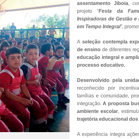
assentamento Jiboia
, co
projeto
“
Festa da Famíl
Inspiradoras de Gestão e
em Tempo Integral
”
, promo
A
seleção contempla expe
de ensino
de diferentes re
educação integral e ampli
processo educativo.
Desenvolvido pela unida
reconhecido por incentiv
famílias e comunidade, pr
integração.
A proposta busc
ambiente escolar
, estimul
trajetória educacional dos
A experiência integra açõe