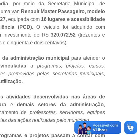
ndia
, por meio da Secretaria Municipal de
iu uma van
Renault Master Passageiro, modelo
027
, equipada com
16 lugares e acessibilidade
iência (PCD)
. O veículo foi adquirido com
m investimento de R$
320.072,52
(trezentos e
is e cinquenta e dois centavos).
o da administração municipal
para atender o
 vinculadas
a
programas, projetos, cursos,
es promovidas pelas secretarias municipais
,
tilização.
s atividades desenvolvidas nas áreas de
ura
e
demais setores da administração
,
locamento de
professores, servidores, equipes
antes das ações realizadas pelo município.
rogramas e projetos passam a contar com