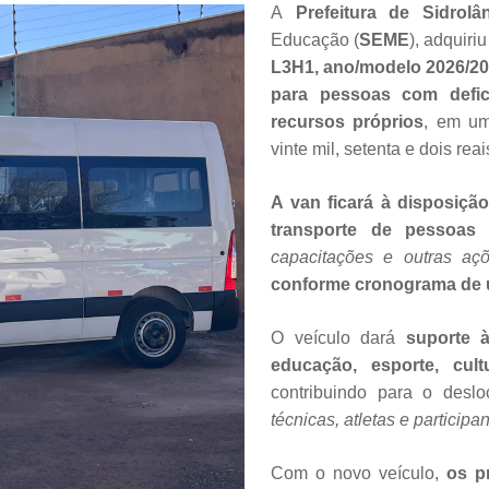
A
Prefeitura de Sidrolâ
Educação (
SEME
), adquir
L3H1, ano/modelo 2026/2
para pessoas com defic
recursos próprios
, em u
vinte mil, setenta e dois rea
A van ficará à disposiçã
transporte de pessoas
capacitações e outras açõ
conforme cronograma de u
O veículo dará
suporte à
educação, esporte, cult
contribuindo para o des
técnicas, atletas e particip
Com o novo veículo,
os p