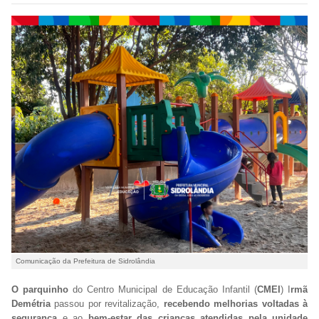
Comunicação da Prefeitura de Sidrolândia
O parquinho
do Centro Municipal de Educação Infantil (
CMEI
) I
rmã
Demétria
passou por revitalização,
recebendo melhorias voltadas à
segurança
e ao
bem-estar das crianças atendidas pela unidade