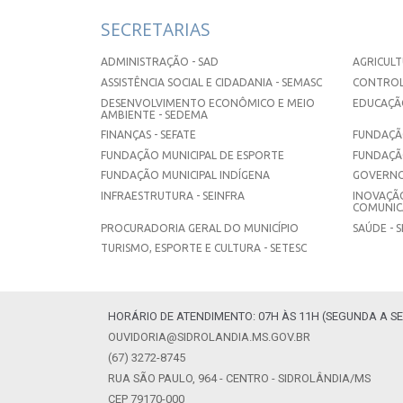
SECRETARIAS
ADMINISTRAÇÃO - SAD
AGRICULT
ASSISTÊNCIA SOCIAL E CIDADANIA - SEMASC
CONTROL
DESENVOLVIMENTO ECONÔMICO E MEIO
EDUCAÇÃO
AMBIENTE - SEDEMA
FINANÇAS - SEFATE
FUNDAÇÃO
FUNDAÇÃO MUNICIPAL DE ESPORTE
FUNDAÇÃ
FUNDAÇÃO MUNICIPAL INDÍGENA
GOVERNO
INFRAESTRUTURA - SEINFRA
INOVAÇÃO
COMUNICA
PROCURADORIA GERAL DO MUNICÍPIO
SAÚDE - 
TURISMO, ESPORTE E CULTURA - SETESC
HORÁRIO DE ATENDIMENTO: 07H ÀS 11H (SEGUNDA A SE
OUVIDORIA@SIDROLANDIA.MS.GOV.BR
(67) 3272-8745
RUA SÃO PAULO, 964 - CENTRO - SIDROLÂNDIA/MS
CEP 79170-000