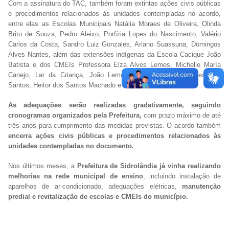
Com a assinatura do TAC, também foram extintas ações civis públicas
e procedimentos relacionados às unidades contempladas no acordo
,
entre elas as Escolas Municipais Natália Moraes de Oliveira, Olinda
Brito de Souza, Pedro Aleixo, Porfíria Lopes do Nascimento, Valério
Carlos da Costa, Sandro Luiz Gonzales, Ariano Suassuna, Domingos
Alves Nantes, além das extensões indígenas da Escola Cacique João
Batista e dos CMEIs Professora Elza Alves Lemes, Michelle María
Canejo, Lar da Criança, João Lemes de Souza, Inês Nunes dos
Santos, Heitor dos Santos
Machado e Telma Ferreira Rabelo.
As adequações serão realizadas gradativamente, seguindo
cronogramas organizados pela Prefeitura,
com prazo máximo de até
três
anos para cumprimento das medidas previstas. O acordo também
encerra ações civis públicas e procedimentos relacionados às
unidades contempladas no documento.
Nos últimos meses, a
Prefeitura de Sidrolândia já vinha realizando
melhorias na rede municipal de ensino
, incluindo instalação de
aparelhos de ar-condicionado, adequações elétricas,
manutenção
predial e revitalização de escolas e CMEIs do município.