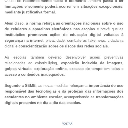
O uso de
reconhecimento facial e biometria
também
passa a ter
limitações e somente poderá ocorrer em situações excepcionais
,
mediante justificativa formal.
Além disso, a
norma reforça as orientações nacionais sobre o uso
de celulares e aparelhos eletrônicos nas escolas
e prevê que as
instituições promovam ações de educação digital voltadas à
segurança na internet
, privacidade, combate às fake news, cidadania
digital e
conscientização sobre os riscos das redes sociais.
As escolas também deverão desenvolver ações preventivas
relacionadas ao cyberbullying,
exposição indevida de imagens,
golpes virtuais, exploração online, excesso de tempo em telas e
acesso a conteúdos inadequados.
Segundo a SEME
, as novas medidas reforçam a
importância do uso
responsável das tecnologias
e da
proteção das informações dos
estudantes no ambiente escolar
, acompanhando as
transformações
digitais presentes no dia a dia das escolas.
VOLTAR