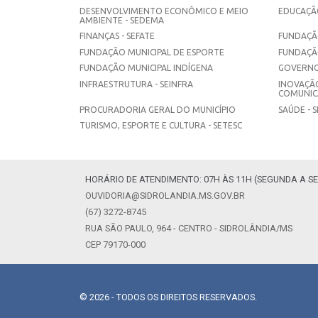
DESENVOLVIMENTO ECONÔMICO E MEIO
EDUCAÇÃO
AMBIENTE - SEDEMA
FINANÇAS - SEFATE
FUNDAÇÃO
FUNDAÇÃO MUNICIPAL DE ESPORTE
FUNDAÇÃ
FUNDAÇÃO MUNICIPAL INDÍGENA
GOVERNO
INFRAESTRUTURA - SEINFRA
INOVAÇÃO
COMUNICA
PROCURADORIA GERAL DO MUNICÍPIO
SAÚDE - 
TURISMO, ESPORTE E CULTURA - SETESC
HORÁRIO DE ATENDIMENTO: 07H ÀS 11H (SEGUNDA A SE
OUVIDORIA@SIDROLANDIA.MS.GOV.BR
(67) 3272-8745
RUA SÃO PAULO, 964 - CENTRO - SIDROLÂNDIA/MS
CEP 79170-000
© 2026 - TODOS OS DIREITOS RESERVADOS.