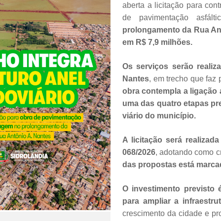
aberta a licitação para co
de pavimentação asfál
prolongamento da Rua Ant
em R$ 7,9 milhões.
Os serviços serão reali
Nantes
, em trecho que faz 
obra contempla a ligação a
uma das quatro etapas pre
viário do município.
A licitação será realizad
068/2026
, adotando como cr
das propostas está marcad
O investimento previsto 
para ampliar a infraestr
crescimento da cidade e p