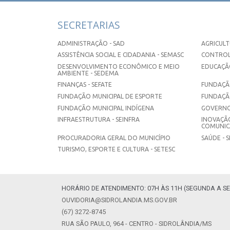
SECRETARIAS
ADMINISTRAÇÃO - SAD
AGRICULT
ASSISTÊNCIA SOCIAL E CIDADANIA - SEMASC
CONTROL
DESENVOLVIMENTO ECONÔMICO E MEIO
EDUCAÇÃO
AMBIENTE - SEDEMA
FINANÇAS - SEFATE
FUNDAÇÃO
FUNDAÇÃO MUNICIPAL DE ESPORTE
FUNDAÇÃ
FUNDAÇÃO MUNICIPAL INDÍGENA
GOVERNO
INFRAESTRUTURA - SEINFRA
INOVAÇÃO
COMUNICA
PROCURADORIA GERAL DO MUNICÍPIO
SAÚDE - 
TURISMO, ESPORTE E CULTURA - SETESC
HORÁRIO DE ATENDIMENTO: 07H ÀS 11H (SEGUNDA A SE
OUVIDORIA@SIDROLANDIA.MS.GOV.BR
(67) 3272-8745
RUA SÃO PAULO, 964 - CENTRO - SIDROLÂNDIA/MS