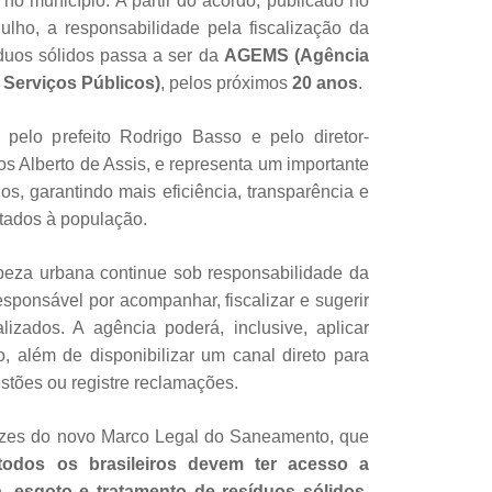
no município. A partir do acordo, publicado no
julho, a responsabilidade pela fiscalização da
íduos sólidos passa a ser da
AGEMS (Agência
 Serviços Públicos)
, pelos próximos
20 anos
.
pelo prefeito Rodrigo Basso e pelo diretor-
s Alberto de Assis, e representa um importante
s, garantindo mais eficiência, transparência e
stados à população.
eza urbana continue sob responsabilidade da
sponsável por acompanhar, fiscalizar e sugerir
lizados. A agência poderá, inclusive, aplicar
 além de disponibilizar um canal direto para
stões ou registre reclamações.
rizes do novo Marco Legal do Saneamento, que
todos os brasileiros devem ter acesso a
, esgoto e tratamento de resíduos sólidos
.