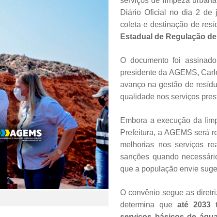
serviços de limpeza urbana 
Diário Oficial no dia 2 de 
coleta e destinação de res
Estadual de Regulação de
O documento foi assinado 
presidente da AGEMS, Carlo
avanço na gestão de resíduo
qualidade nos serviços pre
Embora a execução da limp
Prefeitura, a AGEMS será re
melhorias nos serviços rea
sanções quando necessário,
que a população envie suge
O convênio segue as diret
determina que
até 2033 
serviços básicos de água