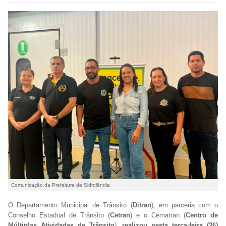
Comunicação da Prefeitura de Sidrolândia
O Departamento Municipal de Trânsito (
Ditran
), em parceria com o
Conselho Estadual de Trânsito (
Cetran
) e o Cematran (
Centro
de
Múltiplas Atividades de Trânsito
),
realizou nesta terça-feira (26)