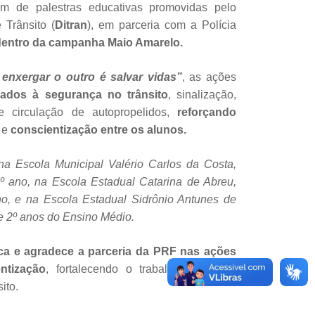
am de palestras educativas promovidas pelo
 Trânsito (
Ditran
), em parceria com a Polícia
dentro da campanha Maio Amarelo.
 enxergar o outro é salvar vidas”
, as ações
ados à segurança no trânsito
, sinalização,
 e circulação de autopropelidos,
reforçando
o
e
conscientização entre os alunos.
na Escola Municipal Valério Carlos da Costa,
º ano, na Escola Estadual Catarina de Abreu,
o, e na Escola Estadual Sidrônio Antunes de
e 2º anos do Ensino Médio.
ca e agradece a parceria da PRF nas ações
ntização
, fortalecendo o trabalho educativo
ito.