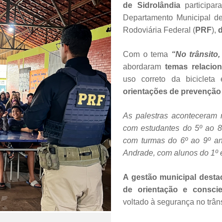
de Sidrolândia
participar
Departamento Municipal de
Rodoviária Federal (
PRF
),
Com o tema
“No trânsito,
abordaram
temas relacion
uso correto da bicicleta
orientações de prevençã
As palestras aconteceram 
com estudantes do 5º ao 8
com turmas do 6º ao 9º an
Andrade, com alunos do 1º 
A gestão municipal desta
de orientação e conscie
voltado à segurança no trâns