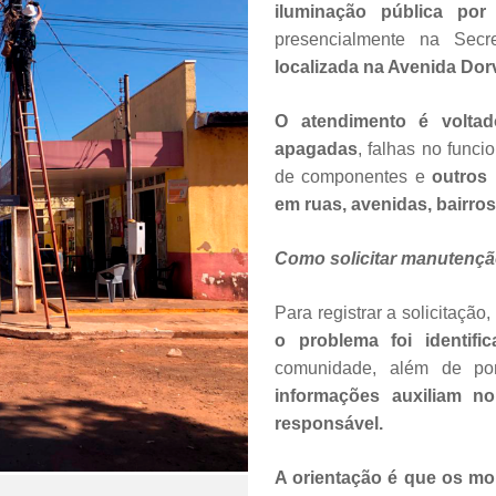
iluminação pública po
presencialmente na Secre
localizada na Avenida Dorv
O atendimento é volta
apagadas
, falhas no func
de componentes e
outros 
em ruas, avenidas, bairros
Como solicitar manutenç
Para registrar a solicitação,
o problema foi identifi
comunidade, além de pon
informações auxiliam 
responsável.
A orientação é que os m