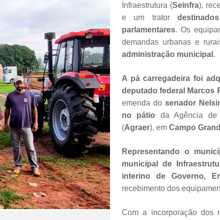
Infraestrutura (
Seinfra
), re
e um trator
destinad
parlamentares
. Os equipa
demandas urbanas e rurai
administração municipal
.
A pá carregadeira foi ad
deputado federal Marcos 
emenda do
senador Nelsi
no pátio
da Agência de D
(
Agraer
), em
Campo Grand
Representando o municí
municipal de Infraestrutu
interino de Governo, En
recebimento dos equipamen
Com a incorporação dos 