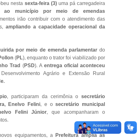
cebeu nesta
sexta-feira (3)
uma pá carregadeira
os ao município por meio de emendas
mentos irão contribuir com o atendimento das
s,
ampliando a capacidade operacional da
quirida por meio de emenda parlamentar
do
Pollon
(
PL
), enquanto o trator foi viabilizado por
nho Trad
(
PSD
). A
entrega oficial aconteceu
esenvolvimento Agrário e Extensão Rural
e.
pio
, participaram da cerimônia o
secretário
ra, Enelvo Felini
, e o
secretário municipal
elvo Felini Júnior
, que acompanharam o
tos.
novos equipamentos, a
Prefeitura amplia as