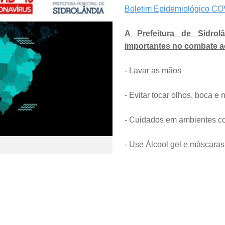
Boletim Epidemiológico CO
A Prefeitura de Sidrol
importantes no combate a
- Lavar as mãos
- Evitar tocar olhos, boca e 
- Cuidados em ambientes c
- Use Álcool gel e máscaras