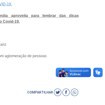
VID-19.
ândia aproveita para lembrar das dicas
o Covid-19.
nariz
om aglomeração de pessoas
COMPARTILHAR