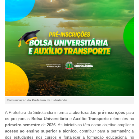
Comunicação da Prefeitura de Sidrolândia
A Prefeitura de Sidrolândia informa a
abertura
das
pré-inscrições
para
os programas
Bolsa Universitária
e
Auxílio Transporte
referentes ao
primeiro semestre
de
2026
. As iniciativas têm como objetivo ampliar o
acesso ao ensino superior e técnico
, contribuir para a permanência
dos estudantes nos cursos e fortalecer a formação educacional no