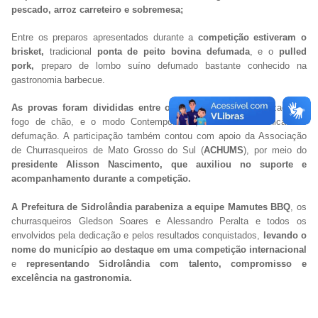
pescado, arroz carreteiro e sobremesa;
Entre os preparos apresentados durante a
competição estiveram o
brisket,
tradicional
ponta de peito bovina defumada
, e o
pulled
pork,
preparo de lombo suíno defumado bastante conhecido na
gastronomia barbecue.
As provas foram divididas entre o modo Ancestral
, realizado no
fogo de chão, e o modo Contemporâneo, voltado às técnicas de
defumação. A participação também contou com apoio da Associação
de Churrasqueiros de Mato Grosso do Sul (
ACHUMS
), por meio do
presidente Alisson Nascimento, que auxiliou no suporte e
acompanhamento durante a competição.
A Prefeitura de Sidrolândia parabeniza a equipe Mamutes BBQ
, os
churrasqueiros Gledson Soares e Alessandro Peralta e todos os
envolvidos pela dedicação e pelos resultados conquistados,
levando o
nome do município ao destaque em uma competição internacional
e
representando Sidrolândia com talento, compromisso e
excelência na gastronomia.