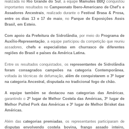
realizada no
Rio Grande do Sul
, a equipe
Mamutes BBQ
conquistou
importantes resultados no
Campeonato Ibero-Americano de Chef’s e
Assadores Ancestrais
, realizado durante o
Festival Brasa & Prosa,
entre os dias 13 e 17 de maio
, no
Parque de Exposições Assis
Brasil, em Esteio.
Com apoio da Prefeitura de Sidrolândia
, por meio do
Programa de
Auxílio-Representação
, a equipe participou da competição que reuniu
assadores,
chefs e especialistas em churrasco de diferentes
regiões do Brasil e países da América Latina.
Entre os resultados conquistados, os
representantes de Sidrolândia
foram consagrados campeões na categoria Contemporânea
,
voltada às técnicas de defumação,
além de conquistarem o 3º lugar
na categoria Ancestral, disputada no tradicional fogo de chão.
A equipe também se destacou nas categorias das Américas
,
garantindo o
2º lugar de Melhor Costela das Américas, 3º lugar de
Melhor Pulled Pork das Américas e 3º lugar de Melhor Brisket das
Américas.
Além das
categorias premiadas
, os representantes participaram de
disputas envolvendo costela bovina, frango assado inteiro,