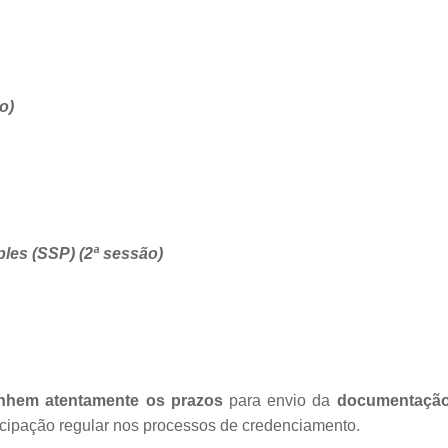
o)
ples (SSP) (2ª sessão)
nhem atentamente os prazos
para envio da
documentação
rticipação regular nos processos de credenciamento.