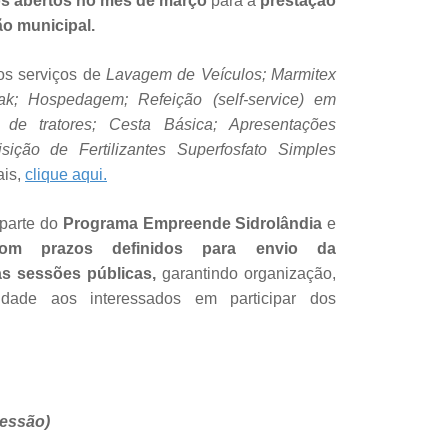
s abertos no mês de março
para a
prestação
ão municipal.
os serviços de
Lavagem de Veículos; Marmitex
ak; Hospedagem; Refeição (self-service) em
e tratores; Cesta Básica; Apresentações
isição de Fertilizantes Superfosfato Simples
ais,
clique aqui.
parte do
Programa Empreende Sidrolândia
e
om prazos definidos para envio da
as sessões públicas,
garantindo organização,
ilidade aos interessados em participar dos
sessão)