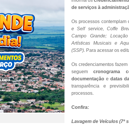
informa os
credenciamento
de serviços à administraç
Os processos contemplam 
e Self service, Coffe Bre
Campo Grande; Locação d
Artísticas Musicais e Aqu
(SSP).
Para acessar os edit
Os credenciamentos fazem 
seguem
cronograma c
documentação
e
datas d
transparência e previsib
processos.
Confira:
Lavagem de Veículos (7ª 