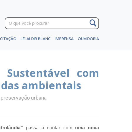
ICITAÇÃO
LEI ALDIR BLANC
IMPRENSA
OUVIDORIA
U Sustentável com
idas ambientais
e preservação urbana
drolândia”
passa a contar com
uma nova