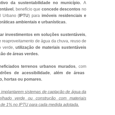
tivo da sustentabilidade no município.
A
entável
, benefício que
concede descontos
no
al Urbano (
IPTU
) para
imóveis residenciais e
ráticas ambientais e urbanísticas.
ivar investimentos em soluções sustentáveis
,
 reaproveitamento de água da chuva, reuso de
o verde,
utilização de materiais sustentáveis
ão de áreas verdes.
eficiados terrenos urbanos murados
, com
drões de acessibilidade
,
além de áreas
, hortas ou pomares.
e implantarem sistemas de captação de água da
elhado verde ou construção com materiais
o de 1% no IPTU para cada medida adotada.