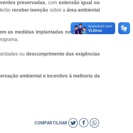
 verdes preservadas
, com
extensão igual ou
derão
receber isenção
sobre a
área ambiental
em as medidas implantadas no imóvel.
A lei
programa.
laridades ou
descumprimento das exigências
ervação ambiental e incentivo à melhoria da
COMPARTILHAR