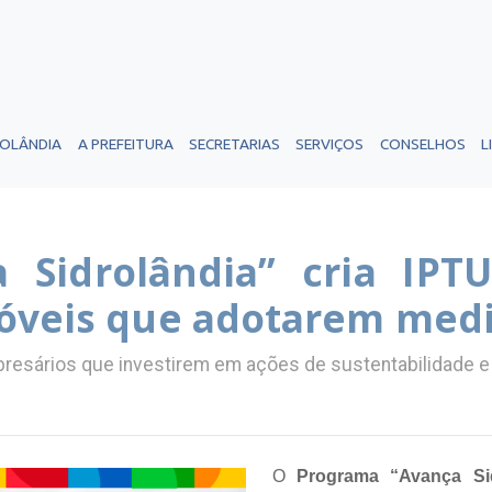
ROLÂNDIA
A PREFEITURA
SECRETARIAS
SERVIÇOS
CONSELHOS
L
 Sidrolândia” cria IPT
óveis que adotarem med
presários que investirem em ações de sustentabilidade 
O
Programa “Avança Si