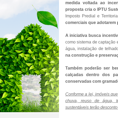
medida voltada ao incen
proposta cria o IPTU Sust
Imposto Predial e Territori
comerciais que adotarem p
A iniciativa busca incent
como sistema de captação e
água, instalação de telhad
na construção e preservaç
Também poderão ser ben
calçadas dentro dos pa
conservadas com gramado
Conforme a lei, imóveis qu
chuva, reuso de água, t
sustentáveis terão descont