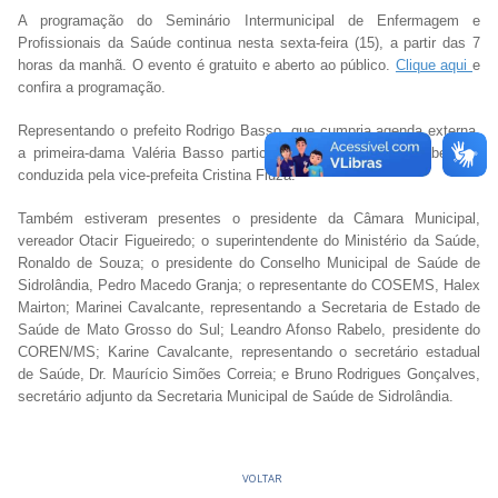
A programação do Seminário Intermunicipal de Enfermagem e
Profissionais da Saúde continua nesta sexta-feira (15), a partir das 7
horas da manhã. O evento é gratuito e aberto ao público.
Clique aqui
e
confira a programação.
Representando o prefeito Rodrigo Basso, que cumpria agenda externa,
a primeira-dama Valéria Basso participou da solenidade de abertura,
conduzida pela vice-prefeita Cristina Fiuza.
Também estiveram presentes o presidente da Câmara Municipal,
vereador Otacir Figueiredo; o superintendente do Ministério da Saúde,
Ronaldo de Souza; o presidente do Conselho Municipal de Saúde de
Sidrolândia, Pedro Macedo Granja; o representante do COSEMS, Halex
Mairton; Marinei Cavalcante, representando a Secretaria de Estado de
Saúde de Mato Grosso do Sul; Leandro Afonso Rabelo, presidente do
COREN/MS; Karine Cavalcante, representando o secretário estadual
de Saúde, Dr. Maurício Simões Correia; e Bruno Rodrigues Gonçalves,
secretário adjunto da Secretaria Municipal de Saúde de Sidrolândia.
VOLTAR