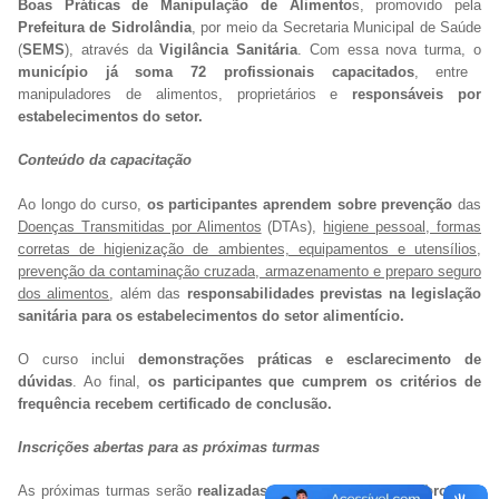
Boas Práticas de Manipulação de Alimento
s, promovido pela
Prefeitura de Sidrolândia
, por meio da Secretaria Municipal de Saúde
(
SEMS
), através da
Vigilância Sanitária
. Com essa nova turma, o
município já soma 72 profissionais capacitados
, entre
manipuladores de alimentos, proprietários e
responsáveis por
estabelecimentos do setor.
Conteúdo da capacitação
Ao longo do curso,
os participantes aprendem sobre prevenção
das
Doenças Transmitidas por Alimentos
(DTAs),
higiene pessoal, formas
corretas de higienização de ambientes, equipamentos e utensílios,
prevenção da contaminação cruzada, armazenamento e preparo seguro
dos alimentos
, além das
responsabilidades previstas na legislação
sanitária para os estabelecimentos do setor alimentício.
O curso inclui
demonstrações práticas e esclarecimento de
dúvidas
. Ao final,
os participantes que cumprem os critérios de
frequência recebem certificado de conclusão.
Inscrições abertas para as próximas turmas
As próximas turmas serão
realizadas nos dias 30 de setembro
, das