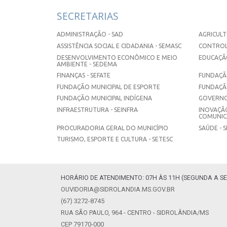
SECRETARIAS
ADMINISTRAÇÃO - SAD
AGRICULT
ASSISTÊNCIA SOCIAL E CIDADANIA - SEMASC
CONTROL
DESENVOLVIMENTO ECONÔMICO E MEIO
EDUCAÇÃO
AMBIENTE - SEDEMA
FINANÇAS - SEFATE
FUNDAÇÃO
FUNDAÇÃO MUNICIPAL DE ESPORTE
FUNDAÇÃ
FUNDAÇÃO MUNICIPAL INDÍGENA
GOVERNO
INFRAESTRUTURA - SEINFRA
INOVAÇÃO
COMUNICA
PROCURADORIA GERAL DO MUNICÍPIO
SAÚDE - 
TURISMO, ESPORTE E CULTURA - SETESC
HORÁRIO DE ATENDIMENTO: 07H ÀS 11H (SEGUNDA A SE
OUVIDORIA@SIDROLANDIA.MS.GOV.BR
(67) 3272-8745
RUA SÃO PAULO, 964 - CENTRO - SIDROLÂNDIA/MS
CEP 79170-000