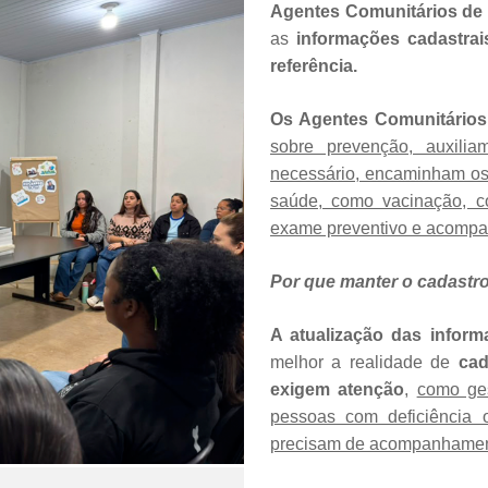
Agentes Comunitários de
as
informações cadastrai
referência.
Os Agentes Comunitário
sobre prevenção, auxili
necessário, encaminham os
saúde, como vacinação, con
exame preventivo e acomp
Por que manter o cadastro
A atualização das infor
melhor a realidade de
cad
exigem atenção
,
como ges
pessoas com deficiência
precisam de acompanhament