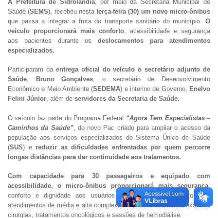
A Prefeitura de Sidrolândia
, por meio da Secretaria Municipal de
Saúde (
SEMS
), recebeu nesta
terça-feira (30) um novo micro-ônibus
que passa a integrar a frota do transporte sanitário do município.
O
veículo proporcionará mais conforto
, acessibilidade e segurança
aos pacientes durante os
deslocamentos para atendimentos
especializados.
Participaram da
entrega oficial do veículo o secretário adjunto de
Saúde
,
Bruno Gonçalves
, o secretário de Desenvolvimento
Econômico e Meio Ambiente (
SEDEMA
) e interino de Governo,
Enelvo
Felini Júnior
, além de
servidores da Secretaria de Saúde.
O veículo faz parte do Programa Federal
“Agora Tem Especialistas –
Caminhos da Saúde”
, do novo Pac criado para ampliar o acesso da
população aos serviços especializados do Sistema Único de Saúde
(
SUS
) e
reduzir as dificuldades enfrentadas por quem percorre
longas distâncias para dar continuidade aos tratamentos.
Com capacidade para 30 passageiros e equipado com
acessibilidade, o micro-ônibus proporcionará mais segurança
,
conforto e dignidade aos usuários durante o deslocamento para
atendimentos de média e alta complexidade, como consultas, exames,
cirurgias, tratamentos oncológicos e sessões de hemodiálise.