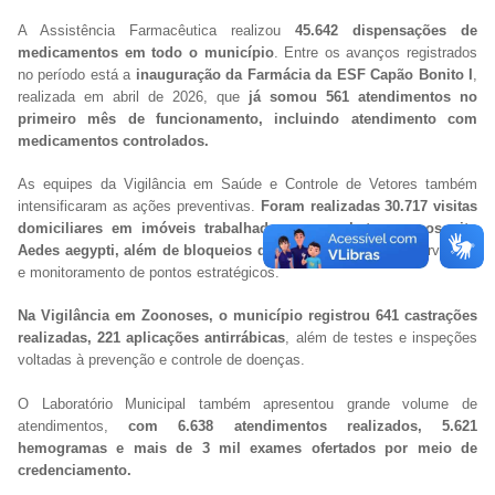
A Assistência Farmacêutica realizou
45.642 dispensações de
medicamentos em todo o município
. Entre os avanços registrados
no período está a
inauguração da Farmácia da ESF Capão Bonito I
,
realizada em abril de 2026, que
já somou 561 atendimentos no
primeiro mês de funcionamento, incluindo atendimento com
medicamentos controlados.
As equipes da Vigilância em Saúde e Controle de Vetores também
intensificaram as ações preventivas.
Foram realizadas 30.717 visitas
domiciliares em imóveis trabalhados no combate ao mosquito
Aedes aegypti, além de bloqueios químicos
, aplicação de larvicidas
e monitoramento de pontos estratégicos.
Na Vigilância em Zoonoses, o município registrou 641 castrações
realizadas, 221 aplicações antirrábicas
, além de testes e inspeções
voltadas à prevenção e controle de doenças.
O Laboratório Municipal também apresentou grande volume de
atendimentos,
com 6.638 atendimentos realizados, 5.621
hemogramas e mais de 3 mil exames ofertados por meio de
credenciamento.