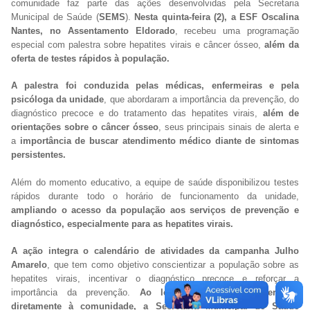
comunidade faz parte das ações desenvolvidas pela Secretaria
Municipal de Saúde (
SEMS
).
Nesta quinta-feira (2), a ESF Oscalina
Nantes, no Assentamento Eldorado
, recebeu uma programação
especial com palestra sobre hepatites virais e câncer ósseo,
além da
oferta de testes rápidos à população.
A palestra foi conduzida pelas médicas, enfermeiras e pela
psicóloga da unidade
, que abordaram a importância da prevenção, do
diagnóstico precoce e do tratamento das hepatites virais,
além de
orientações sobre o câncer ósseo
, seus principais sinais de alerta e
a
importância de buscar atendimento médico diante de sintomas
persistentes.
Além do momento educativo, a equipe de saúde disponibilizou testes
rápidos durante todo o horário de funcionamento da unidade,
ampliando o acesso da população aos serviços de prevenção e
diagnóstico, especialmente para as hepatites virais.
A ação integra o calendário de atividades da campanha Julho
Amarelo
, que tem como objetivo conscientizar a população sobre as
hepatites virais, incentivar o diagnóstico precoce e reforçar a
importância da prevenção.
Ao levar informação e serviços
diretamente à comunidade, a Secretaria Municipal de Saúde