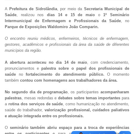
A
Prefeitura de Sidrolândia
, por meio da
Secretaria Municipal de
Saúde
, realizou nos
dias 14 e 15 de maio
o
1º Seminário
Intermunicipal de Enfermagem e Profissionais da Saúde
, no
Parque de Exposições Waldomiro João Comparin.
O encontro reuniu médicos, enfermeiros, técnicos de enfermagem,
gestores, acadêmicos e profissionais da área da saúde de diferentes
municípios da região.
A abertura aconteceu no dia 14 de maio
, com credenciamento,
pronunciamentos e
palestra sobre o papel dos profissionais de
saúde
no
fortalecimento do atendimento público.
O momento
também
contou com homenagens aos trabalhadores da área.
No segundo dia de programação
, os participantes
acompanharam
palestras
, mesas redondas e
debates sobre temas importantes
para
a
rotina dos serviços de saúde
, como humanização no atendimento,
saúde do trabalhador,
valorização profissional, cuidados paliativos
e atuação integrada entre os profissionais.
O
seminário também abriu espaço para a troca de experiências
entre os participantes
e para o debate sobre
melhorias no