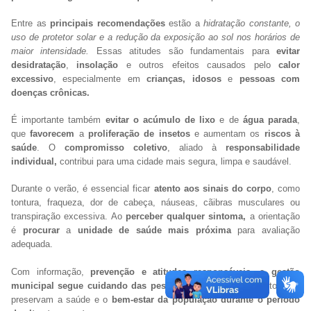
Entre as
principais recomendações
estão a
hidratação constante, o
uso de protetor solar e a redução da exposição ao sol nos horários de
maior intensidade.
Essas atitudes são fundamentais para
evitar
desidratação
,
insolação
e outros efeitos
causados pelo
calor
excessivo
, especialmente em
crianças, idosos
e
pessoas com
doenças crônicas.
É importante também
evitar o acúmulo de lixo
e de
água parada
,
que
favorecem
a
proliferação de insetos
e aumentam os
riscos à
saúde
. O
compromisso coletivo
, aliado à
responsabilidade
individual,
contribui para uma cidade mais segura, limpa e saudável.
Durante o verão, é essencial ficar
atento aos sinais do corpo
, como
tontura, fraqueza, dor de cabeça, náuseas, cãibras musculares ou
transpiração excessiva. Ao
perceber qualquer sintoma,
a orientação
é
procurar
a
unidade de saúde mais próxima
para avaliação
adequada.
Com informação,
prevenção e atitudes responsáveis
, a
gestão
municipal segue cuidando das pessoas
e incentivando hábitos que
preservam a saúde e o
bem-estar da população durante o período