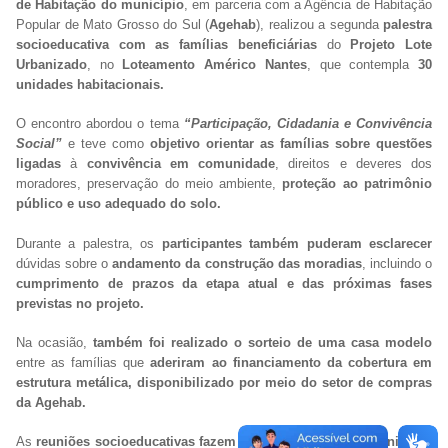
de Habitação do município
, em parceria com a Agência de Habitação
Popular de Mato Grosso do Sul (
Agehab
), realizou a segunda
palestra
socioeducativa com as famílias beneficiárias
do
Projeto Lote
Urbanizado
, no
Loteamento Américo Nantes
, que contempla
30
unidades habitacionais.
O encontro abordou o tema
“Participação, Cidadania e Convivência
Socia
l”
e teve como
objetivo orientar as famílias sobre questões
ligadas
à
convivência em comunidade
, direitos e deveres dos
moradores, preservação do meio ambiente,
proteção ao patrimônio
público e uso adequado do solo.
Durante a palestra, os
participantes também puderam esclarecer
dúvidas sobre o
andamento da construção das moradias
, incluindo o
cumprimento de prazos da etapa atual e das próximas fases
previstas no projeto.
Na ocasião,
também foi realizado o sorteio de uma casa modelo
entre as famílias que
aderiram ao financiamento da cobertura em
estrutura metálica, disponibilizado por meio do setor de compras
da Agehab.
As
reuniões socioeducativas fazem parte da assistência técnica de