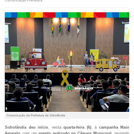
Comunicação Prefeitura,
Comunicação da Prefeitura de Sidrolândia
Sidrolândia deu início
, nesta
quarta-feira (6)
, à
campanha Maio
Amarelo
com um
evento realizado na Câmara Municipal
, reunindo