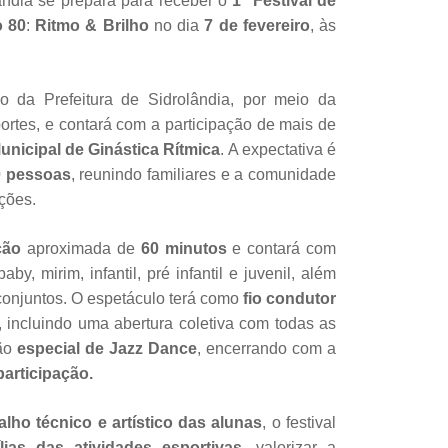
ândia se prepara para receber o
1º Festival de
o 80
:
Ritmo & Brilho
no dia
7 de fevereiro
, às
 da Prefeitura de Sidrolândia, por meio da
rtes, e contará com a participação de mais de
unicipal de Ginástica Rítmica
. A expectativa é
 pessoas
, reunindo familiares e a comunidade
ações.
ação
aproximada de
60 minutos
e contará com
y, mirim, infantil, pré infantil e juvenil, além
 conjuntos. O espetáculo terá como
fio condutor
, incluindo uma abertura coletiva com todas as
ão
especial de Jazz Dance
, encerrando com a
articipação.
alho técnico e artístico das alunas
, o festival
ias das atividades esportivas
, valorizar a