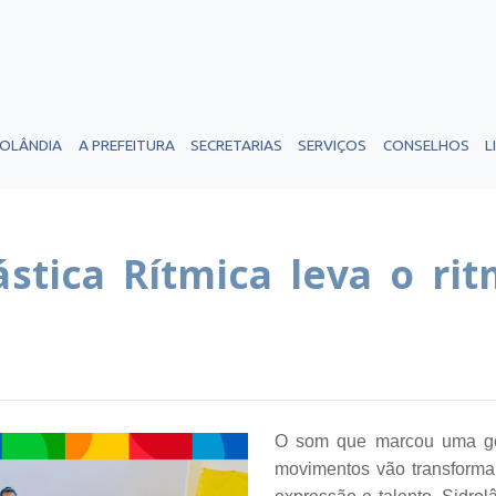
ROLÂNDIA
A PREFEITURA
SECRETARIAS
SERVIÇOS
CONSELHOS
L
ástica Rítmica leva o ri
O som que marcou uma gera
movimentos vão transforma