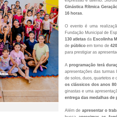
expressão e talento. Sidrol
Ginástica Rítmica Geraçã
16 horas
.
O evento é uma realização
Fundação Municipal de Espo
130 atletas
da
Escolinha M
de
público
em torno de
420
para prestigiar as apresent
A
programação terá dur
apresentações das turmas bab
de solos, duos, quartetos e
os clássicos dos anos 80
ginastas e uma apresentaç
entrega das medalhas de p
Além de
apresentar o trab
busca
aproximar as famíl