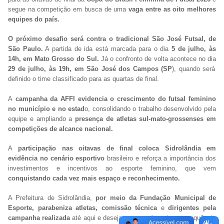
segue na competição em busca de uma
vaga entre as oito melhores
equipes do país.
O próximo desafio será contra o tradicional São José Futsal, de
São Paulo.
A partida de ida está marcada para o dia
5 de julho, às
14h, em Mato Grosso do Sul.
Já o confronto de volta acontece no dia
29 de julho, às 19h, em São José dos Campos (SP
), quando será
definido o time classificado para as quartas de final.
A
campanha da AFFI evidencia o crescimento do futsal feminino
no município e no estad
o, consolidando o trabalho desenvolvido pela
equipe e ampliando a
presença de atletas sul-mato-grossenses em
competições de alcance nacional.
A
participação nas oitavas de final coloca Sidrolândia em
evidência no cenário esportivo
brasileiro e reforça a importância dos
investimentos e incentivos ao esporte feminino, que vem
conquistando cada vez mais espaço e reconhecimento.
A Prefeitura de Sidrolândia,
por meio da Fundação Municipal de
Esporte, parabeniza atletas, comissão técnica
e
dirigentes pela
campanha realizada
até aqui e deseja sucesso à equipe na sequência