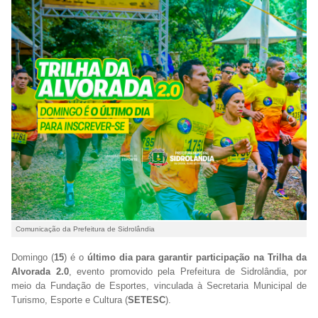
Comunicação da Prefeitura de Sidrolândia
Domingo (
15
) é o
último dia para garantir participação na Trilha da
Alvorada 2.0
, evento promovido pela Prefeitura de Sidrolândia, por
meio da Fundação de Esportes, vinculada à Secretaria Municipal de
Turismo, Esporte e Cultura (
SETESC
).