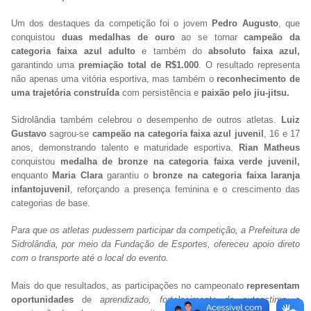
Um dos destaques da competição foi o jovem
Pedro Augusto
, que
conquistou
duas medalhas de ouro
ao se tornar
campeão da
categoria faixa azul
adulto
e também do
absoluto faixa azul,
garantindo uma
premiação total de R$1.000
. O resultado representa
não apenas uma vitória esportiva, mas também o
reconhecimento de
uma trajetória construída
com persistência e
paixão pelo jiu-jitsu.
Sidrolândia também celebrou o desempenho de outros atletas.
Luiz
Gustavo
sagrou-se
campeão na categoria faixa azul juvenil
, 16 e 17
anos, demonstrando talento e maturidade esportiva.
Rian Matheus
conquistou
medalha de bronze na categoria faixa verde juvenil,
enquanto
Maria Clara
garantiu o
bronze na categoria faixa laranja
infantojuvenil
, reforçando a presença feminina e o crescimento das
categorias de base.
Para que os atletas pudessem participar da competição, a Prefeitura de
Sidrolândia, por meio da Fundação de Esportes, ofereceu apoio direto
com o transporte até o local do evento.
Mais do que resultados, as participações no campeonato
representam
oportunidades
de
aprendizado, fortalecimento da autoestima e