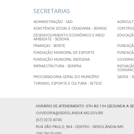
SECRETARIAS
ADMINISTRAÇÃO - SAD
AGRICULT
ASSISTÊNCIA SOCIAL E CIDADANIA - SEMASC
CONTROL
DESENVOLVIMENTO ECONÔMICO E MEIO
EDUCAÇÃO
AMBIENTE - SEDEMA
FINANÇAS - SEFATE
FUNDAÇÃO
FUNDAÇÃO MUNICIPAL DE ESPORTE
FUNDAÇÃ
FUNDAÇÃO MUNICIPAL INDÍGENA
GOVERNO
INFRAESTRUTURA - SEINFRA
INOVAÇÃO
COMUNICA
PROCURADORIA GERAL DO MUNICÍPIO
SAÚDE - 
TURISMO, ESPORTE E CULTURA - SETESC
HORÁRIO DE ATENDIMENTO: 07H ÀS 11H (SEGUNDA A SE
OUVIDORIA@SIDROLANDIA.MS.GOV.BR
(67) 3272-8745
RUA SÃO PAULO, 964 - CENTRO - SIDROLÂNDIA/MS
CEP 79170-000