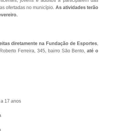
scentes, jovens e adultos a participarem das
tas ofertadas no município.
As atividades terão
evereiro.
eitas diretamente na Fundação de Esportes
,
Roberto Ferreira, 345, bairro São Bento,
até o
 a 17 anos
a
o