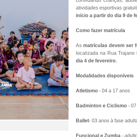
convidando crianças, adole
atividades esportivas gratui
início a partir do dia 9 de f
Como fazer matrícula
As
matrículas devem ser f
localizada na Rua Trajano 
dia 4 de fevereiro.
Modalidades disponíveis
Atletismo
- 04 a 17 anos
B
adminton e Ciclismo
- 07
Ballet
- 03 anos à fase adult
Funcional e Zumba
- adult