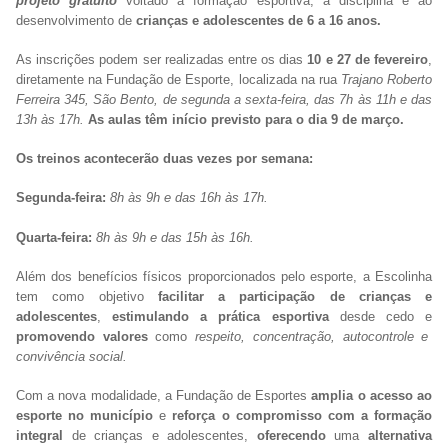
projeto gratuito
voltado à formação esportiva, à disciplina e ao
desenvolvimento de
crianças e adolescentes de 6 a 16 anos.
As inscrições podem ser realizadas entre os dias
10 e 27 de fevereiro
,
diretamente na Fundação de Esporte, localizada na rua
Trajano Roberto
Ferreira 345, São Bento, de segunda a sexta-feira, das 7h às 11h e das
13h às 17h.
As aulas têm início previsto para o dia 9 de março.
Os treinos acontecerão duas vezes por semana:
Segunda-feira:
8h às 9h e das 16h às 17h.
Quarta-feira:
8h às 9h e das 15h às 16h.
Além dos benefícios físicos proporcionados pelo esporte, a Escolinha
tem como objetivo
facilitar a participação de crianças e
adolescentes
,
estimulando a prática esportiva
desde cedo e
promovendo valores
como
respeito, concentração, autocontrole e
convivência social.
Com a nova modalidade, a Fundação de Esportes
amplia o acesso ao
esporte no município
e
reforça o compromisso com a formação
integral
de crianças e adolescentes,
oferecendo
uma
alternativa