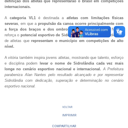
definição dos atletas que representarão o Brasil em competições
internacionais.
A
categoria VL1
é destinada a
atletas com limitações físicas
severas
, em que a
propulsão da canoa ocorre principalmente com
a força dos braços e dos ombros.
A conquista de Alan Nantes
reforça o
potencial esportivo de Sidrolândia
e evidencia a dedicação
de atletas que
representam o município em competições de alto
nível.
A vitória também inspira jovens atletas, mostrando que talento, esforço
e disciplina podem
levar o nome de Sidrolândia cada vez mais
longe no cenário esportivo nacional e internacional.
A Prefeitura
parabeniza Alan Nantes pelo resultado alcançado e por representar
Sidrolândia com dedicação, superação e determinação no cenário
esportivo nacional.
VOLTAR
IMPRIMIR
COMPARTILHAR