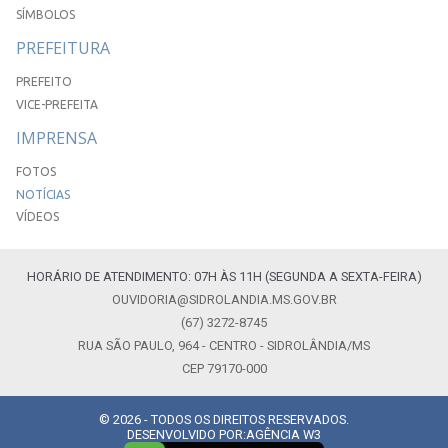
SÍMBOLOS
PREFEITURA
PREFEITO
VICE-PREFEITA
IMPRENSA
FOTOS
NOTÍCIAS
VÍDEOS
HORÁRIO DE ATENDIMENTO: 07H ÀS 11H (SEGUNDA A SEXTA-FEIRA)
OUVIDORIA@SIDROLANDIA.MS.GOV.BR
(67) 3272-8745
RUA SÃO PAULO, 964 - CENTRO - SIDROLÂNDIA/MS
CEP 79170-000
© 2026 - TODOS OS DIREITOS RESERVADOS.
DESENVOLVIDO POR:
AGÊNCIA W3