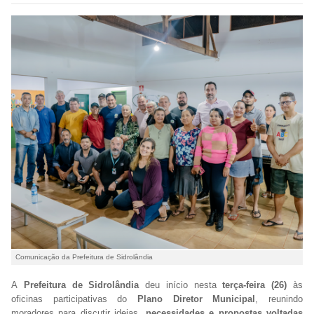
Comunicação da Prefeitura de Sidrolândia
A
Prefeitura de Sidrolândia
deu início nesta
terça-feira (26)
às
oficinas participativas do
Plano Diretor Municipal
, reunindo
moradores para discutir ideias,
necessidades e propostas voltadas