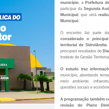
município
, a
Prefeitura d
participar da
Segunda Audi
Municipal
, que será
reali
Municipal.
O encontro faz parte d
considerado o principa
territorial de Sidrolândia
principais resultados do
Dia
Instituto de Gestão Territori
O estudo traz informaçõ
município, abordando tem
meio ambiente, infraestru
questões sociais e econômi
A programação também co
revisão do Plano Diret