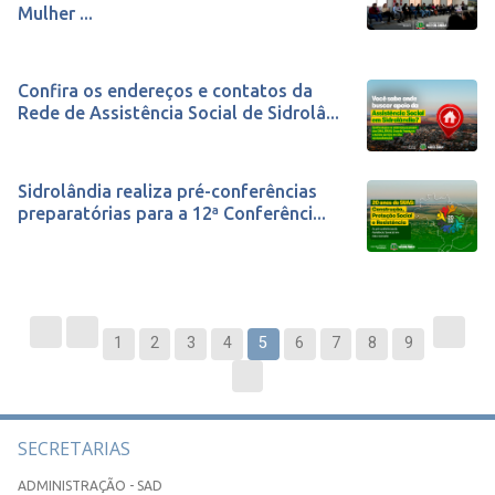
Mulher ...
Confira os endereços e contatos da
Rede de Assistência Social de Sidrolâ...
Sidrolândia realiza pré-conferências
preparatórias para a 12ª Conferênci...
1
2
3
4
5
6
7
8
9
SECRETARIAS
ADMINISTRAÇÃO - SAD