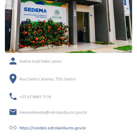
Enelvo Iradi Felini Junior
Rua Santa Catarina, 750, Centro
+55 67 9663-7116
meioambiente@sidrolandia.ms.gov.br
https://condeis.sidrolandia.ms.gov.br