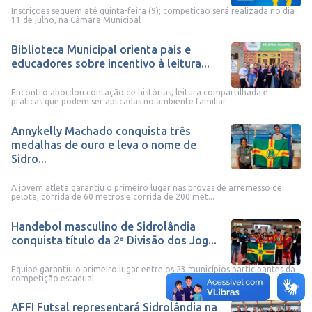
Inscrições seguem até quinta-feira (9); competição será realizada no dia
11 de julho, na Câmara Municipal
Biblioteca Municipal orienta pais e
educadores sobre incentivo à leitura...
Encontro abordou contação de histórias, leitura compartilhada e
práticas que podem ser aplicadas no ambiente familiar
Annykelly Machado conquista três
medalhas de ouro e leva o nome de
Sidro...
A jovem atleta garantiu o primeiro lugar nas provas de arremesso de
pelota, corrida de 60 metros e corrida de 200 met...
Handebol masculino de Sidrolândia
conquista título da 2ª Divisão dos Jog...
Equipe garantiu o primeiro lugar entre os 23 municípios participantes da
competição estadual
AFFI Futsal representará Sidrolândia na