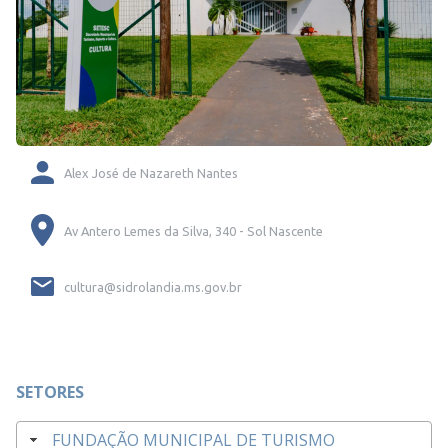
Alex José de Nazareth Nantes
Av Antero Lemes da Silva, 340 - Sol Nascente
cultura@sidrolandia.ms.gov.br
SETORES
FUNDAÇÃO MUNICIPAL DE TURISMO