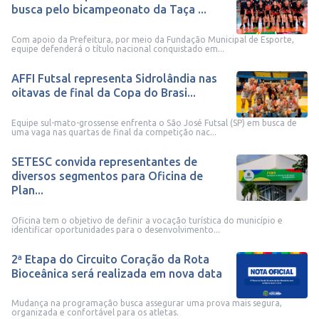
busca pelo bicampeonato da Taça ...
Com apoio da Prefeitura, por meio da Fundação Municipal de Esporte,
equipe defenderá o título nacional conquistado em...
AFFI Futsal representa Sidrolândia nas
oitavas de final da Copa do Brasi...
Equipe sul-mato-grossense enfrenta o São José Futsal (SP) em busca de
uma vaga nas quartas de final da competição nac...
SETESC convida representantes de
diversos segmentos para Oficina de
Plan...
Oficina tem o objetivo de definir a vocação turística do município e
identificar oportunidades para o desenvolvimento...
2ª Etapa do Circuito Coração da Rota
Bioceânica será realizada em nova data
Mudança na programação busca assegurar uma prova mais segura,
organizada e confortável para os atletas.