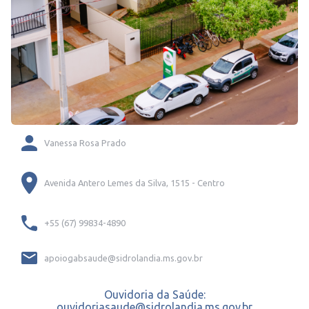
Vanessa Rosa Prado
Avenida Antero Lemes da Silva, 1515 - Centro
+55 (67) 99834-4890
apoiogabsaude@sidrolandia.ms.gov.br
Ouvidoria da Saúde:
ouvidoriasaude@sidrolandia.ms.gov.br