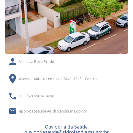
Vanessa Rosa Prado
Avenida Antero Lemes da Silva, 1515 - Centro
+55 (67) 99834-4890
apoiogabsaude@sidrolandia.ms.gov.br
Ouvidoria da Saúde:
ouvidoriasaude@sidrolandia.ms.gov.br