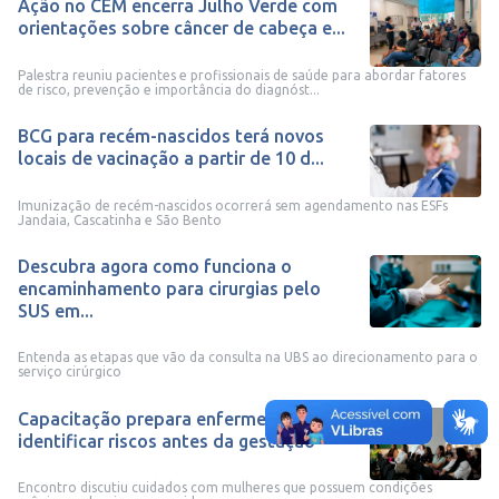
Ação no CEM encerra Julho Verde com
orientações sobre câncer de cabeça e...
Palestra reuniu pacientes e profissionais de saúde para abordar fatores
de risco, prevenção e importância do diagnóst...
BCG para recém-nascidos terá novos
locais de vacinação a partir de 10 d...
Imunização de recém-nascidos ocorrerá sem agendamento nas ESFs
Jandaia, Cascatinha e São Bento
Descubra agora como funciona o
encaminhamento para cirurgias pelo
SUS em...
Entenda as etapas que vão da consulta na UBS ao direcionamento para o
serviço cirúrgico
Capacitação prepara enfermeiras para
identificar riscos antes da gestação
Encontro discutiu cuidados com mulheres que possuem condições