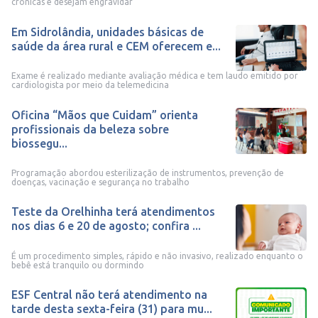
crônicas e desejam engravidar
Em Sidrolândia, unidades básicas de
saúde da área rural e CEM oferecem e...
Exame é realizado mediante avaliação médica e tem laudo emitido por
cardiologista por meio da telemedicina
Oficina “Mãos que Cuidam” orienta
profissionais da beleza sobre
biossegu...
Programação abordou esterilização de instrumentos, prevenção de
doenças, vacinação e segurança no trabalho
Teste da Orelhinha terá atendimentos
nos dias 6 e 20 de agosto; confira ...
É um procedimento simples, rápido e não invasivo, realizado enquanto o
bebê está tranquilo ou dormindo
ESF Central não terá atendimento na
tarde desta sexta-feira (31) para mu...