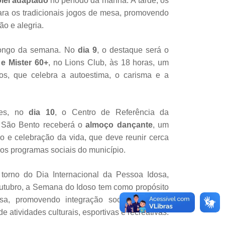
lei adaptado
no período da manhã. À tarde, os
para os tradicionais jogos de mesa, promovendo
ão e alegria.
longo da semana. No
dia 9
, o destaque será o
e Mister 60+
, no Lions Club, às 18 horas, um
s, que celebra a autoestima, o carisma e a
es, no
dia 10
, o Centro de Referência da
 São Bento receberá o
almoço dançante
, um
ão e celebração da vida, que deve reunir cerca
os programas sociais do município.
orno do Dia Internacional da Pessoa Idosa,
utubro, a Semana do Idoso tem como propósito
osa, promovendo integração social, saúde e
e atividades culturais, esportivas e recreativas.