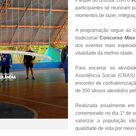
Parque do Brizola, com o
vô
participantes se reuniram 
momentos de lazer, integraç
A programação segue ao 
tradicional
Concurso Miss 
dos eventos mais esperado
vitalidade da melhor idade.
Para encerrar as atividad
Assistência Social (CRAS)
encontro de confraternizaç
de 350 idosos atendidos pel
Realizada anualmente em t
comemorado no dia 1º de o
valorizar a população id
qualidade de vida por meio d