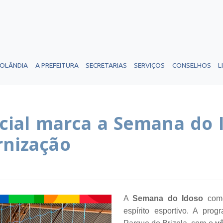
ROLÂNDIA
A PREFEITURA
SECRETARIAS
SERVIÇOS
CONSELHOS
L
ial marca a Semana do 
rnização
A
Semana do Idoso
come
espírito esportivo. A pr