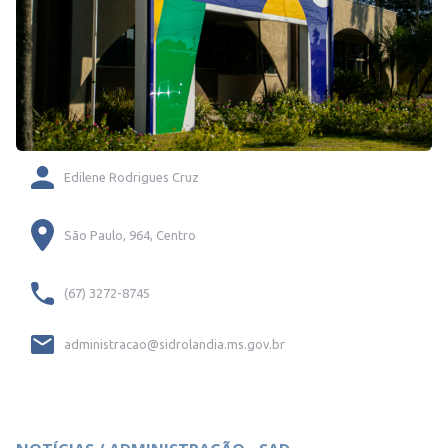
Edilene Rodrigues Cruz
São Paulo, 964, Centro
(67) 3272-8745
administracao@sidrolandia.ms.gov.br