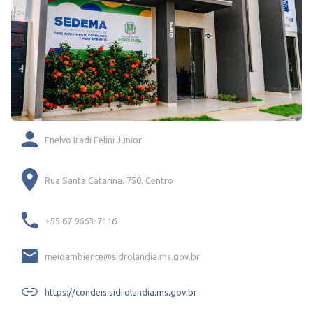
Enelvo Iradi Felini Junior
Rua Santa Catarina, 750, Centro
+55 67 9663-7116
meioambiente@sidrolandia.ms.gov.br
https://condeis.sidrolandia.ms.gov.br