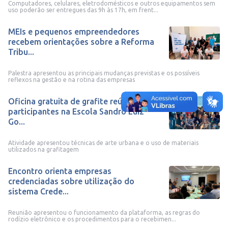
Computadores, celulares, eletrodomésticos e outros equipamentos sem
uso poderão ser entregues das 9h às 17h, em frent...
MEIs e pequenos empreendedores
recebem orientações sobre a Reforma
Tribu...
Palestra apresentou as principais mudanças previstas e os possíveis
reflexos na gestão e na rotina das empresas
Oficina gratuita de grafite reúne
participantes na Escola Sandro Luiz
Go...
Atividade apresentou técnicas de arte urbana e o uso de materiais
utilizados na grafitagem
Encontro orienta empresas
credenciadas sobre utilização do
sistema Crede...
Reunião apresentou o funcionamento da plataforma, as regras do
rodízio eletrônico e os procedimentos para o recebimen...