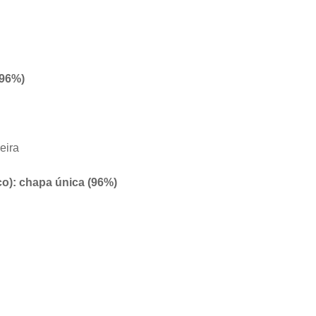
(96%)
eira
o): chapa única (96%)