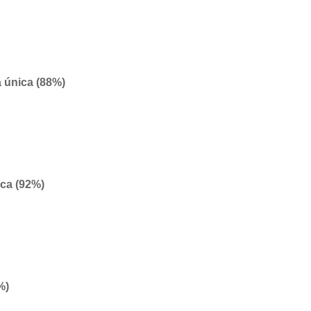
 única (88%)
ica (92%)
%)