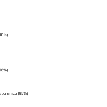
MEIs)
(96%)
apa única (95%)