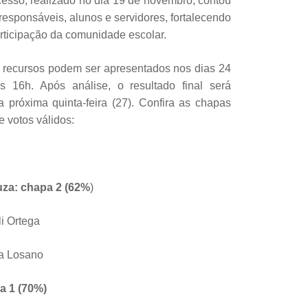
cesso, realizado no dia 19 de novembro, contou
 responsáveis, alunos e servidores, fortalecendo
rticipação da comunidade escolar.
 recursos podem ser apresentados nos dias 24
 16h. Após análise, o resultado final será
próxima quinta-feira (27). Confira as chapas
e votos válidos:
uza: chapa 2 (62%
)
li Ortega
ia Losano
a 1 (70%)