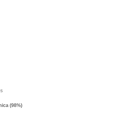
es
nica (98%)