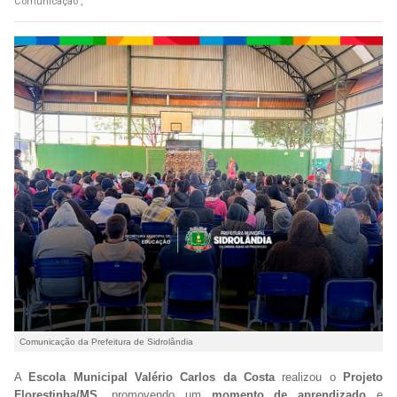
Comunicação ,
Comunicação da Prefeitura de Sidrolândia
A
Escola Municipal Valério Carlos da Costa
realizou o
Projeto
Florestinha/MS
, promovendo um
momento de aprendizado
e