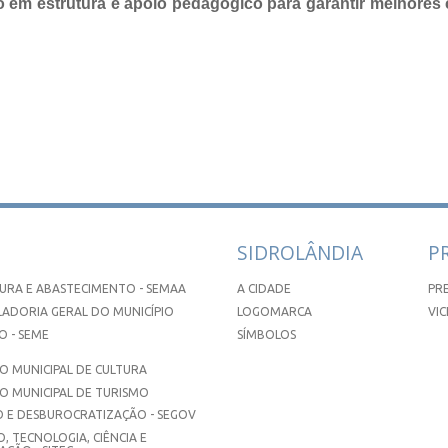
do em estrutura e apoio pedagógico para garantir melhore
SIDROLÂNDIA
P
URA E ABASTECIMENTO - SEMAA
A CIDADE
PR
ADORIA GERAL DO MUNICÍPIO
LOGOMARCA
VIC
 - SEME
SÍMBOLOS
 MUNICIPAL DE CULTURA
O MUNICIPAL DE TURISMO
 E DESBUROCRATIZAÇÃO - SEGOV
, TECNOLOGIA, CIÊNCIA E