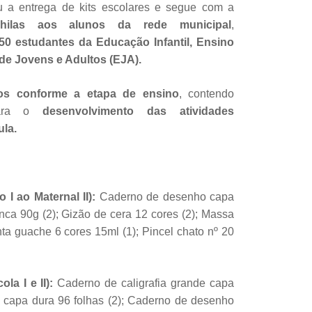
ou a entrega de kits escolares e segue com a
chilas aos alunos da rede municipal
,
50 estudantes da Educação Infantil,
Ensino
e Jovens e Adultos (EJA).
os conforme a etapa de ensino
, contendo
 para o
desenvolvimento das atividades
la.
o I ao Maternal II):
Caderno de desenho capa
anca 90g (2); Gizão de cera 12 cores (2); Massa
nta guache 6 cores 15ml (1); Pincel chato nº 20
ola I e II):
Caderno de caligrafia grande capa
o capa dura 96 folhas (2); Caderno de desenho