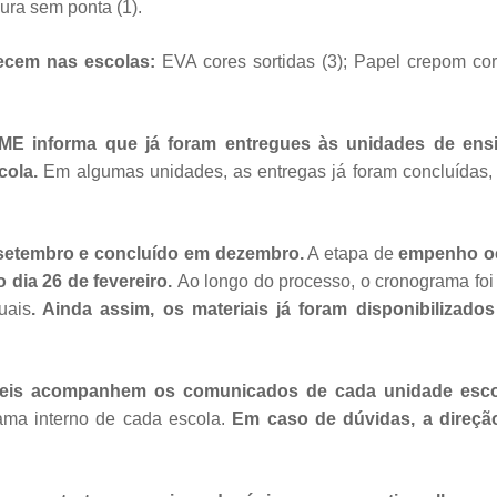
soura sem ponta (1).
necem nas escolas:
EVA cores sortidas (3); Papel crepom cores
ME informa que já foram entregues às unidades de ensin
cola.
Em algumas unidades, as entregas já foram concluídas,
de setembro e concluído em dezembro.
A etapa de
empenho oc
o dia 26 de fevereiro.
Ao longo do processo, o cronograma foi
uais
. Ainda assim, os materiais já foram disponibilizad
áveis acompanhem os comunicados de cada unidade esco
ama interno de cada escola.
Em caso de dúvidas, a direçã