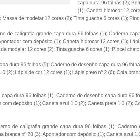
capa dura 96 folhas (2); Bo
(1); Caneta hidrocor 12 cores
; Massa de modelar 12 cores (2); Tinta guache 6 cores (1); Pince
no de caligrafia grande capa dura 96 folhas (1); Caderno cap
Apontador com depósito (1); Caneta hidrocor 12 cores (1); Lápis
de modelar 12 cores (2); Tinta guache 6 cores (1); Pincel chato 
pa dura 96 folhas (5); Caderno de desenho capa dura 96 folhas
1.0 (2); Lápis de cor 12 cores (1); Lápis preto nº 2 (6); Cola bra
capa dura 96 folhas (1); Caderno de desenho capa dura 96 fol
r com depósito (1); Caneta azul 1.0 (2); Caneta preta 1.0 (2); C
erno de caligrafia grande capa dura 96 folhas (1); Caderno
ha branca nº 20 (3); Apontador com depósito (1); Caneta azul 1.0