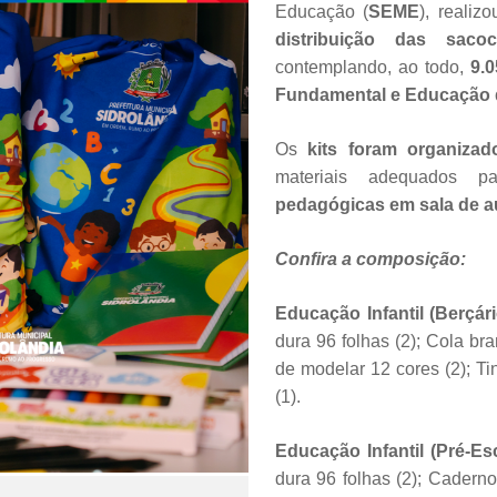
Educação (
SEME
), realiz
distribuição das saco
contemplando, ao todo,
9.0
Fundamental e Educação d
Os
kits foram organizad
materiais adequados
pedagógicas em sala de au
Confira a composição:
Educação Infantil (Berçári
dura 96 folhas (2); Cola br
de modelar 12 cores (2); Ti
(1).
Educação Infantil (Pré-Esc
dura 96 folhas (2); Cadern