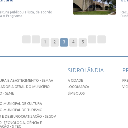
itura publicou a lista, de acordo
Recu
ara o Programa
Fund
1
2
3
4
5
SIDROLÂNDIA
P
URA E ABASTECIMENTO - SEMAA
A CIDADE
PR
ADORIA GERAL DO MUNICÍPIO
LOGOMARCA
VIC
 - SEME
SÍMBOLOS
 MUNICIPAL DE CULTURA
O MUNICIPAL DE TURISMO
 E DESBUROCRATIZAÇÃO - SEGOV
, TECNOLOGIA, CIÊNCIA E
ÇÃO - SITEC