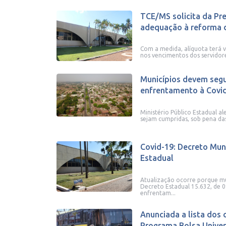
TCE/MS solicita da Pre
adequação à reforma d
Com a medida, alíquota terá 
nos vencimentos dos servidor
Municípios devem segu
enfrentamento à Covid-
Ministério Público Estadual a
sejam cumpridas, sob pena das 
Covid-19: Decreto Muni
Estadual
Atualização ocorre porque mu
Decreto Estadual 15.632, de 
enfrentam...
Anunciada a lista dos
Programa Bolsa Univer