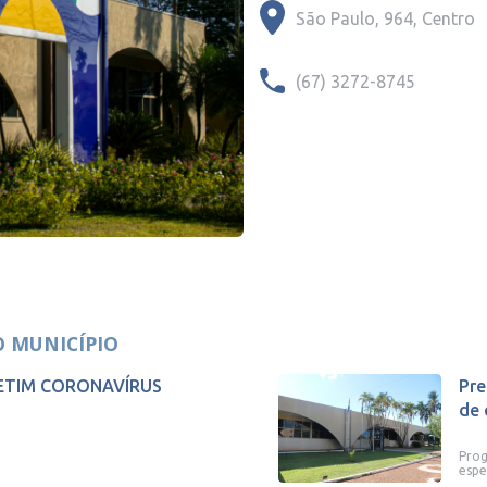
São Paulo, 964, Centro
(67) 3272-8745
O MUNICÍPIO
ETIM CORONAVÍRUS
Pre
de 
Prog
espe