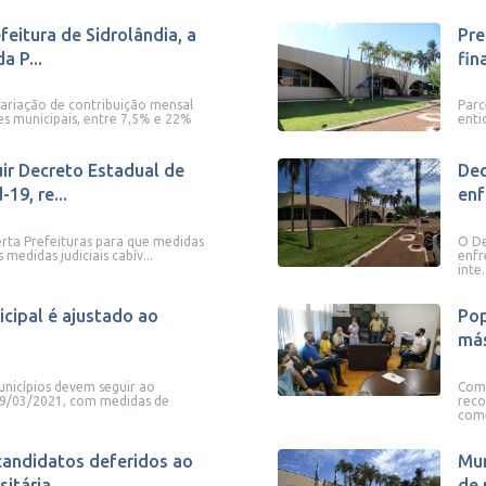
feitura de Sidrolândia, a
Pre
a P...
fin
variação de contribuição mensal
Parc
es municipais, entre 7,5% e 22%
enti
ir Decreto Estadual de
Dec
19, re...
enf
lerta Prefeituras para que medidas
O De
medidas judiciais cabív...
enfr
inte.
cipal é ajustado ao
Pop
más
nicípios devem seguir ao
Comi
09/03/2021, com medidas de
reco
com
 candidatos deferidos ao
Mun
sitária
de 