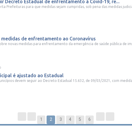
r Decreto Estadual de enfrentamento à Covid-19, re...
erta Prefeituras para que medidas sejam cumpridas, sob pena das medidas judiciai
 medidas de enfrentamento ao Coronavírus
obre novas medidas para enfrentamento da emergência de saúde pública de imp
0
cipal é ajustado ao Estadual
nicípios devem seguir ao Decreto Estadual 15.632, de 09/03/2021, com medidas
1
2
3
4
5
6