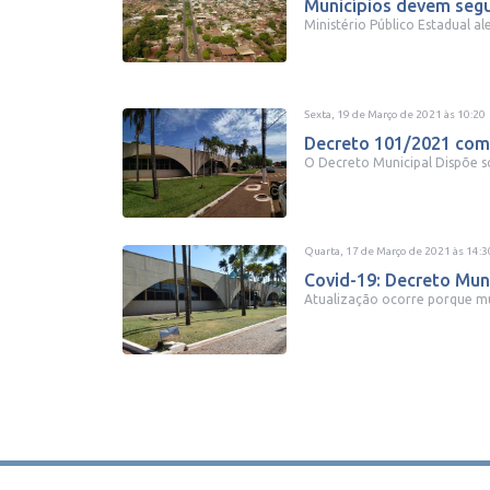
Municípios devem segui
Ministério Público Estadual al
Sexta, 19 de Março de 2021
às
10:20
Decreto 101/2021 com
O Decreto Municipal Dispõe s
Quarta, 17 de Março de 2021
às
14:3
Covid-19: Decreto Muni
Atualização ocorre porque mu