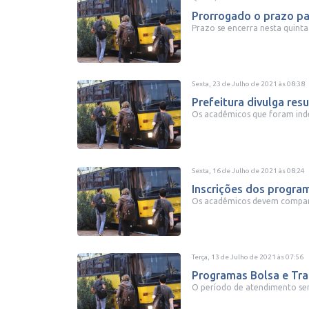
Prorrogado o prazo pa
Prazo se encerra nesta quinta
Sexta, 23 de Julho de 2021
às
08:38
Prefeitura divulga res
Os acadêmicos que foram inde
Sexta, 16 de Julho de 2021
às
08:24
Inscrições dos program
Os acadêmicos devem comparec
Terça, 13 de Julho de 2021
às
07:56
Programas Bolsa e Tran
O período de atendimento será