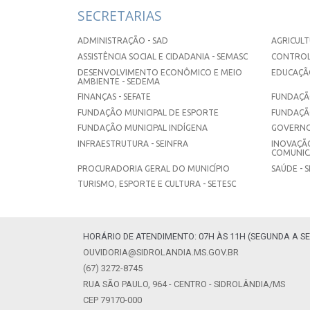
SECRETARIAS
ADMINISTRAÇÃO - SAD
AGRICULT
ASSISTÊNCIA SOCIAL E CIDADANIA - SEMASC
CONTROL
DESENVOLVIMENTO ECONÔMICO E MEIO
EDUCAÇÃO
AMBIENTE - SEDEMA
FINANÇAS - SEFATE
FUNDAÇÃO
FUNDAÇÃO MUNICIPAL DE ESPORTE
FUNDAÇÃ
FUNDAÇÃO MUNICIPAL INDÍGENA
GOVERNO
INFRAESTRUTURA - SEINFRA
INOVAÇÃO
COMUNICA
PROCURADORIA GERAL DO MUNICÍPIO
SAÚDE - 
TURISMO, ESPORTE E CULTURA - SETESC
HORÁRIO DE ATENDIMENTO: 07H ÀS 11H (SEGUNDA A SE
OUVIDORIA@SIDROLANDIA.MS.GOV.BR
(67) 3272-8745
RUA SÃO PAULO, 964 - CENTRO - SIDROLÂNDIA/MS
CEP 79170-000