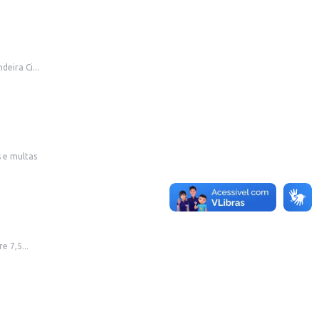
eira Ci...
 e multas
 7,5...