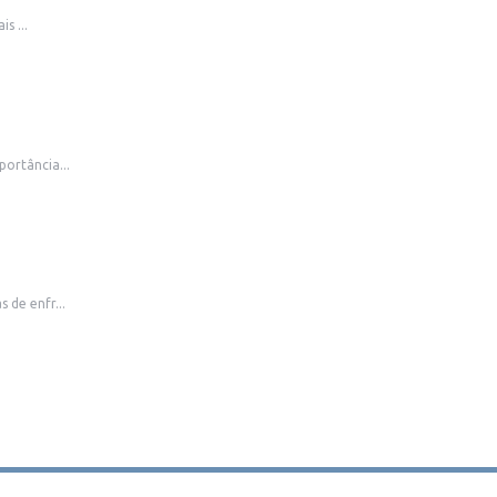
s ...
ortância...
 de enfr...