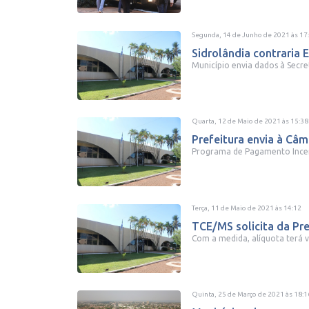
Segunda, 14 de Junho de 2021
às
17
Sidrolândia contraria
Município envia dados à Secre
Quarta, 12 de Maio de 2021
às
15:38
Prefeitura envia à Câm
Programa de Pagamento Incent
Terça, 11 de Maio de 2021
às
14:12
TCE/MS solicita da Pre
Com a medida, alíquota terá v
Quinta, 25 de Março de 2021
às
18:1